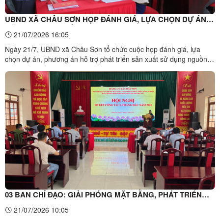
UBND XÃ CHÂU SƠN HỌP ĐÁNH GIÁ, LỰA CHỌN DỰ ÁN
HỖ TRỢ PHÁT TRIỂN SẢN XUẤT THUỘC CHƯƠNG TRÌNH
21/07/2026 16:05
MỤC TIÊU QUỐC GIA XÂY DỰNG NÔNG THÔN MỚI
Ngày 21/7, UBND xã Châu Sơn tổ chức cuộc họp đánh giá, lựa
chọn dự án, phương án hỗ trợ phát triển sản xuất sử dụng nguồn
vốn Chương trình mục tiêu quốc gia xây dựng nông thôn mới năm
2025 chuyển nguồn sang năm 2026. Đồng chí Nguyễn Thành
Trung dự và chủ trì cuộc họp. Cùng dự có các đồng chí đại ...
03 BAN CHỈ ĐẠO: GIẢI PHÓNG MẶT BẰNG, PHÁT TRIỂN
NÔNG NGHIỆP, XÓA NHÀ TẠM NHÀ DỘT NÁT SƠ KẾT
21/07/2026 10:05
CÔNG TÁC 06 THÁNG ĐẦU NĂM