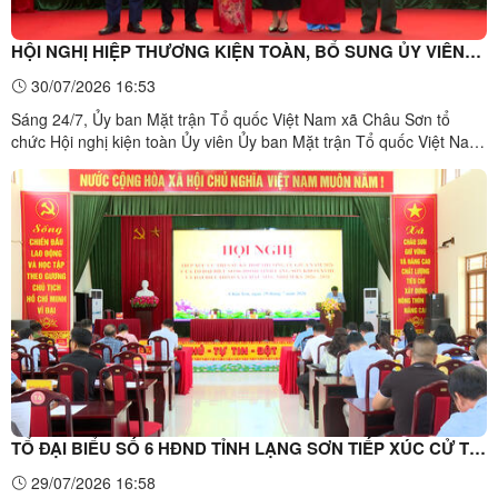
HỘI NGHỊ HIỆP THƯƠNG KIỆN TOÀN, BỔ SUNG ỦY VIÊN
VÀ CỬ PHÓ CHỦ TỊCH ỦY BAN MTTQ VIỆT NAM XÃ, NHIỆM
30/07/2026 16:53
KỲ 2025 – 2030
Sáng 24/7, Ủy ban Mặt trận Tổ quốc Việt Nam xã Châu Sơn tổ
chức Hội nghị kiện toàn Ủy viên Ủy ban Mặt trận Tổ quốc Việt Nam
xã và hiệp thương cử giữ chức vụ Phó Chủ tịch Mặt trận Tổ quốc
Việt Nam xã, nhiệm kỳ 2025 – 2030. Dự hội nghị có đồng chí Vi Thị
Thu, Phó Bí thư Thường trực Đảng ủy xã; cùng ...
TỔ ĐẠI BIỂU SỐ 6 HĐND TỈNH LẠNG SƠN TIẾP XÚC CỬ TRI
SAU KỲ HỌP THƯỜNG LỆ GIỮA NĂM 2026 TẠI XÃ CHÂU
29/07/2026 16:58
SƠN