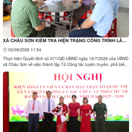
XÃ CHÂU SƠN KIỂM TRA HIỆN TRẠNG CÔNG TRÌNH LẤN
CHIẾM ĐẤT GIAO THÔNG, ĐẨY MẠNH TUYÊN TRUYỀN
02/08/2026 11:54
PHÁP LUẬT TRÊN TUYẾN QUỐC LỘ 4B
Thực hiện Quyết định số 371/QĐ-UBND ngày 15/7/2026 của UBND
xã Châu Sơn về việc thành lập Tổ Công tác tuyên truyền, phổ biến
pháp luật, vận động các hộ gia đình, cá nhân tháo dỡ, di dời công
trình đã được bồi thường, hỗ trợ và xử lý các công trình xây dựng
lấn, chiếm đất giao thông trên tuyến Quốc ...