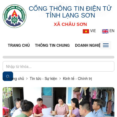
CỔNG THÔNG TIN ĐIỆN TỬ
TỈNH LẠNG SƠN
XÃ CHÂU SƠN
VIE
EN
TRANG CHỦ
THÔNG TIN CHUNG
DOANH NGHIỆP
TIN 
Toggle
naviga
Trang chủ
Tin tức - Sự kiện
Kinh tế - Chính trị