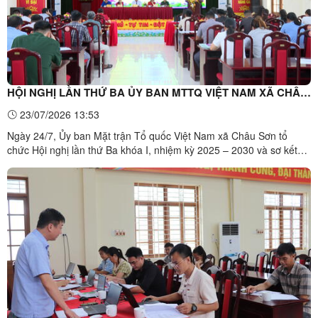
HỘI NGHỊ LẦN THỨ BA ỦY BAN MTTQ VIỆT NAM XÃ CHÂU
SƠN KHÓA I, NHIỆM KỲ 2025 – 2030
23/07/2026 13:53
Ngày 24/7, Ủy ban Mặt trận Tổ quốc Việt Nam xã Châu Sơn tổ
chức Hội nghị lần thứ Ba khóa I, nhiệm kỳ 2025 – 2030 và sơ kết
công tác Mặt trận Tổ quốc Việt Nam, các tổ chức chính trị - xã hội
xã 6 tháng đầu năm 2026. Dự hội nghị có đồng chí Vi Thị Thu, Phó
Bí thư Thường trực Đảng ủy; đồng chí Nguyễn ...