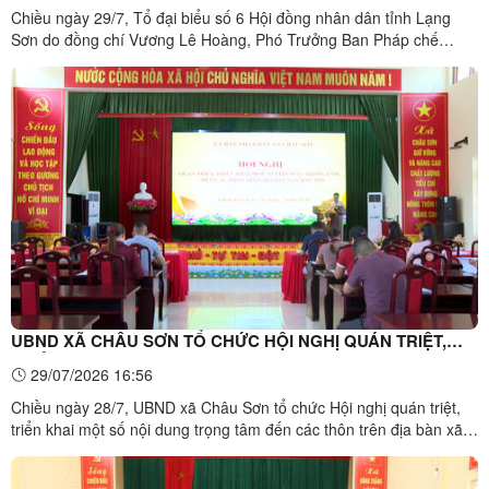
Chiều ngày 29/7, Tổ đại biểu số 6 Hội đồng nhân dân tỉnh Lạng
Sơn do đồng chí Vương Lê Hoàng, Phó Trưởng Ban Pháp chế
HĐND tỉnh làm Tổ trưởng đã có buổi tiếp xúc cử tri xã Châu Sơn
sau kỳ họp thường lệ giữa năm 2026 của Hội đồng nhân dân tỉnh
khóa XVIII. Dự hội nghị có đồng chí Nguyễn Hữu Trực, Bí ...
UBND XÃ CHÂU SƠN TỔ CHỨC HỘI NGHỊ QUÁN TRIỆT,
TRIỂN KHAI MỘT SỐ NỘI DUNG TRỌNG TÂM ĐẾN CÁC
29/07/2026 16:56
THÔN
Chiều ngày 28/7, UBND xã Châu Sơn tổ chức Hội nghị quán triệt,
triển khai một số nội dung trọng tâm đến các thôn trên địa bàn xã.
Đồng chí Nguyễn Công Hưng, Phó Bí thư Đảng ủy, Chủ tịch UBND
xã chủ trì hội nghị. Tham dự có lãnh đạo các phòng chuyên môn