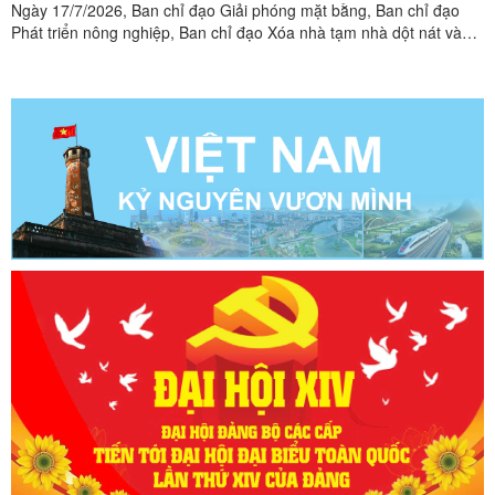
Ngày 17/7/2026, Ban chỉ đạo Giải phóng mặt bằng, Ban chỉ đạo
Phát triển nông nghiệp, Ban chỉ đạo Xóa nhà tạm nhà dột nát và
phát triển nhà ở xã hội xã Châu Sơn tổ chức hội nghị sơ kết công
tác 6 tháng đầu năm, triển khai nhiệm vụ 6 tháng cuối năm 2026.
NhãnToàn cảnh hội nghị Dự hội nghị có ...