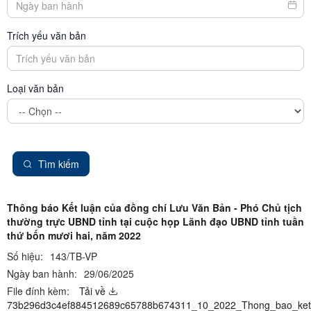
Trích yếu văn bản
Loại văn bản
Tìm kiếm
Thông báo Kết luận của đồng chí Lưu Văn Bản - Phó Chủ tịch
thường trực UBND tỉnh tại cuộc họp Lãnh đạo UBND tỉnh tuần
thứ bốn mươi hai, năm 2022
Số hiệu:
143/TB-VP
Ngày ban hành:
29/06/2025
File đính kèm:
Tải về
73b296d3c4ef884512689c65788b674311_10_2022_Thong_bao_ket_