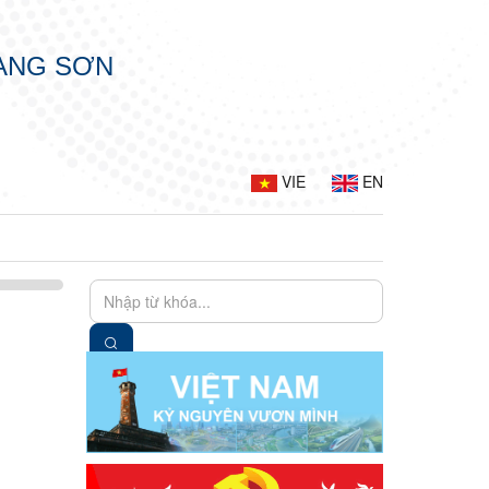
LẠNG SƠN
VIE
EN