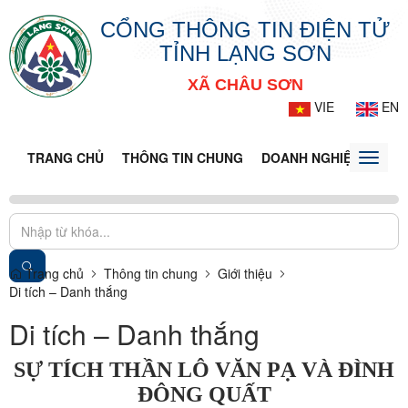
CỔNG THÔNG TIN ĐIỆN TỬ
TỈNH LẠNG SƠN
XÃ CHÂU SƠN
VIE
EN
TRANG CHỦ
THÔNG TIN CHUNG
DOANH NGHIỆP
TIN 
Toggle
naviga
Trang chủ
Thông tin chung
Giới thiệu
Di tích – Danh thắng
Di tích – Danh thắng
SỰ TÍCH THẦN LÔ VĂN PẠ VÀ ĐÌNH
ĐÔNG QUẤT