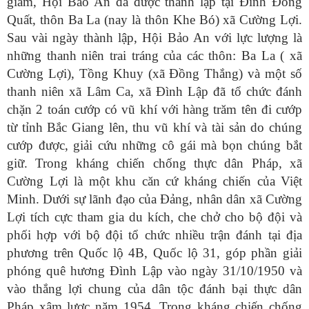
giám, Hội Bảo An đã được thành lập tại Đình Đông
Quất, thôn Ba La (nay là thôn Khe Bó) xã Cường Lợi.
Sau vài ngày thành lập, Hội Bảo An với lực lượng là
những thanh niên trai tráng của các thôn: Ba La ( xã
Cường Lợi), Tồng Khuy (xã Đồng Thắng) và một số
thanh niên xã Lâm Ca, xã Đình Lập đã tổ chức đánh
chặn 2 toán cướp có vũ khí với hàng trăm tên đi cướp
từ tỉnh Bắc Giang lên, thu vũ khí và tài sản do chúng
cướp được, giải cứu những cô gái mà bọn chúng bắt
giữ. Trong kháng chiến chống thực dân Pháp, xã
Cường Lợi là một khu căn cứ kháng chiến của Việt
Minh. Dưới sự lãnh đạo của Đảng, nhân dân xã Cường
Lợi tích cực tham gia du kích, che chở cho bộ đội và
phối hợp với bộ đội tổ chức nhiều trận đánh tại địa
phương trên Quốc lộ 4B, Quốc lộ 31, góp phần giải
phóng quê hương Đình Lập vào ngày 31/10/1950 và
vào thắng lợi chung của dân tộc đánh bại thực dân
Pháp xâm lược năm 1954. Trong kháng chiến chống