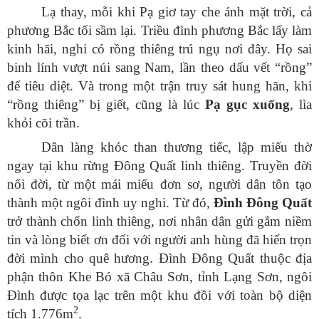
Lạ thay, mỗi khi Pạ giơ tay che ánh mặt trời, cả
phương Bắc tối sầm lại. Triều đình phương Bắc lấy làm
kinh hãi, nghi có rồng thiêng trú ngụ nơi đây. Họ sai
binh lính vượt núi sang Nam, lần theo dấu vết “rồng”
để tiêu diệt. Và trong một trận truy sát hung hãn, khi
“rồng thiêng” bị giết, cũng là lúc
Pạ gục xuống
, lìa
khỏi cõi trần.
Dân làng khóc than thương tiếc, lập miếu thờ
ngay tại khu rừng Đông Quất linh thiêng. Truyền đời
nối đời, từ một mái miếu đơn sơ, người dân tôn tạo
thành một ngôi đình uy nghi. Từ đó,
Đình Đông Quất
trở thành chốn linh thiêng, nơi nhân dân gửi gắm niềm
tin và lòng biết ơn đối với người anh hùng đã hiến trọn
đời mình cho quê hương. Đình Đông Quất thuộc địa
phận thôn Khe Bó xã Châu Sơn, tỉnh Lạng Sơn, ngôi
Đình được tọa lạc trên một khu đồi với toàn bộ diện
2
tích 1.776m
.