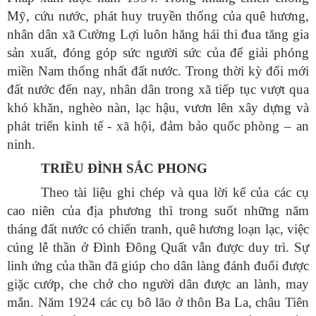
Mỹ, cứu nước, phát huy truyền thống của quê hương,
nhân dân xã Cường Lợi luôn hăng hái thi đua tăng gia
sản xuất, đóng góp sức người sức của để giải phóng
miền Nam thống nhất đất nước. Trong thời kỳ đổi mới
đất nước đến nay, nhân dân trong xã tiếp tục vượt qua
khó khăn, nghèo nàn, lạc hậu, vươn lên xây dựng và
phát triển kinh tế - xã hội, đảm bảo quốc phòng – an
ninh.
TRIỀU ĐÌNH SẮC PHONG
Theo tài liệu ghi chép và qua lời kể của các cụ
cao niên của địa phương thì trong suốt những năm
tháng đất nước có chiến tranh, quê hương loạn lạc, việc
cúng lễ thần ở Đình Đông Quất vẫn được duy trì. Sự
linh ứng của thần đã giúp cho dân làng đánh đuổi được
giặc cướp, che chở cho người dân được an lành, may
mắn. Năm 1924 các cụ bô lão ở thôn Ba La, châu Tiên