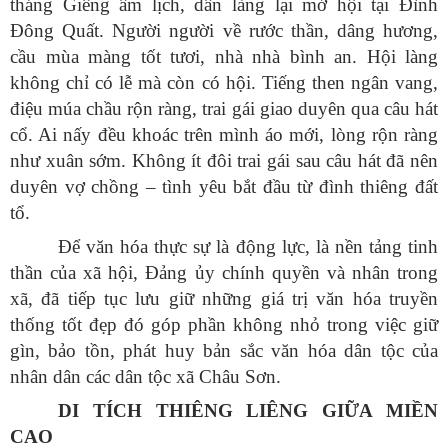
tháng Giêng âm lịch, dân làng lại mở hội tại Đình
Đông Quất. Người người về rước thần, dâng hương,
cầu mùa màng tốt tươi, nhà nhà bình an. Hội làng
không chỉ có lễ mà còn có hội. Tiếng then ngân vang,
điệu múa chầu rộn ràng, trai gái giao duyên qua câu hát
cổ. Ai nấy đều khoác trên mình áo mới, lòng rộn ràng
như xuân sớm. Không ít đôi trai gái sau câu hát đã nên
duyên vợ chồng – tình yêu bắt đầu từ đình thiêng đất
tổ.
Để văn hóa thực sự là động lực, là nền tảng tinh
thần của xã hội, Đảng ủy chính quyền và nhân trong
xã, đã tiếp tục lưu giữ những giá trị văn hóa truyền
thống tốt đẹp đó góp phần không nhỏ trong việc giữ
gìn, bảo tồn, phát huy bản sắc văn hóa dân tộc của
nhân dân các dân tộc xã Châu Sơn.
DI TÍCH THIÊNG LIÊNG GIỮA MIỀN
CAO