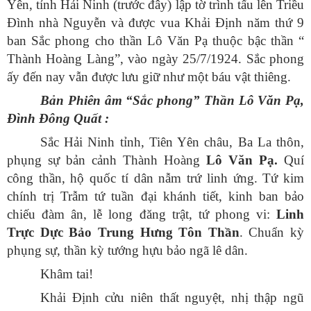
Yên, tỉnh Hải Ninh (trước đây) lập tờ trình tấu lên Triều
Đình nhà Nguyễn và được vua Khải Định năm thứ 9
ban Sắc phong cho thần Lô Văn Pạ thuộc bậc thần “
Thành Hoàng Làng”, vào ngày 25/7/1924. Sắc phong
ấy đến nay vẫn được lưu giữ như một báu vật thiêng.
Bản Phiên âm “Sắc phong” Thần Lô Văn Pạ,
Đình Đông Quất :
Sắc Hải Ninh tỉnh, Tiên Yên châu, Ba La thôn,
phụng sự bản cảnh Thành Hoàng
Lô Văn Pạ.
Quí
công thần, hộ quốc tí dân nẫm trứ linh ứng. Tứ kim
chính trị Trẫm tứ tuần đại khánh tiết, kinh ban bảo
chiếu đàm ân, lễ long đăng trật, tứ phong vi:
Linh
Trực Dực Bảo Trung Hưng Tôn Thần
. Chuẩn kỳ
phụng sự, thần kỳ tướng hựu bảo ngã lê dân.
Khâm tai!
Khải Định cửu niên thất nguyệt, nhị thập ngũ