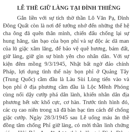
LỄ THỀ GIỮ LÀNG TẠI ĐÌNH THIÊNG
Gắn liền với sự tích thờ thần Lô Văn Pạ, Đình
Đông Quất còn là nơi để tưởng nhớ đến những thế hệ
cha ông đã quên thân mình, chiến đấu chống lại sự
hung hăng, tàn bạo của bọn phỉ và sự độc ác dã man
của lũ giặc xâm lăng, để bảo vệ quê hương, bám đất,
giữ làng, giữ gìn sự bình yên cho nhân dân. Với sự
kiện đêm mồng 9/3/1945, Nhật bất ngờ đảo chính
Pháp, lợi dụng tình thế này bọn phỉ ở Quảng Tây
(Trung Quốc) cầm đầu là Làu Sùi Lùng tiến vào và
bọn phỉ ở địa phương cầm đầu là Lộc Mềnh Phóng
cùng nổi dậy cướp phá dân lành, khiến nhân dân địa
phương hết sức khổ cực, cơ hàn. Trước tình hình đó,
các cụ cao niên trong xã đã bàn bạc tìm cách để chống
giặc cướp. Ngày 28/3/1945 sau Lễ uống máu ăn thề
đồng tâm chống Phỉ giữ làng, có mời thần linh chứng