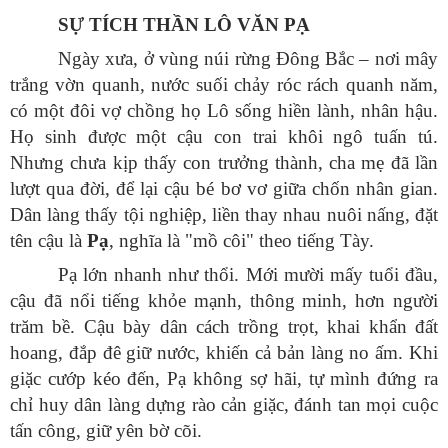
SỰ TÍCH THẦN LÔ VĂN PẠ
Ngày xưa, ở vùng núi rừng Đông Bắc – nơi mây
trắng vờn quanh, nước suối chảy róc rách quanh năm,
có một đôi vợ chồng họ Lô sống hiền lành, nhân hậu.
Họ sinh được một cậu con trai khôi ngô tuấn tú.
Nhưng chưa kịp thấy con trưởng thành, cha mẹ đã lần
lượt qua đời, để lại cậu bé bơ vơ giữa chốn nhân gian.
Dân làng thấy tội nghiệp, liền thay nhau nuôi nấng, đặt
tên cậu là
Pạ
, nghĩa là "mồ côi" theo tiếng Tày.
Pạ lớn nhanh như thổi. Mới mười mấy tuổi đầu,
cậu đã nổi tiếng khỏe mạnh, thông minh, hơn người
trăm bề. Cậu bày dân cách trồng trọt, khai khẩn đất
hoang, đắp đê giữ nước, khiến cả bản làng no ấm. Khi
giặc cướp kéo đến, Pạ không sợ hãi, tự mình đứng ra
chỉ huy dân làng dựng rào cản giặc, đánh tan mọi cuộc
tấn công, giữ yên bờ cõi.