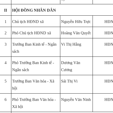
II
HỘI ĐỒNG NHÂN DÂN
1
Chủ tịch HĐND xã
Nguyễn Hữu Trực
HĐND
2
Phó Chủ tịch HĐND xã
Hoàng Văn Quyết
HĐND
3
Trưởng Ban Kinh tế - Ngân
Vi Thị Hằng
HĐND
sách
4
Phó Trưởng Ban Kinh tế -
Dương Văn
HĐND
Ngân sách
Cương
5
Trưởng Ban Văn hóa - Xã
Sái Thị Vi
HĐND
hội
6
Phó Trưởng Ban Văn hóa -
Nguyễn Văn Ninh
HĐND
Xã hội