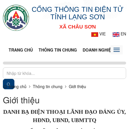
CỔNG THÔNG TIN ĐIỆN TỬ
TỈNH LẠNG SƠN
XÃ CHÂU SƠN
VIE
EN
TRANG CHỦ
THÔNG TIN CHUNG
DOANH NGHIỆP
TIN 
Toggle
naviga
Trang chủ
Thông tin chung
Giới thiệu
Giới thiệu
DANH BẠ ĐIỆN THOẠI LÃNH ĐẠO ĐẢNG ỦY,
HĐND, UBND, UBMTTQ