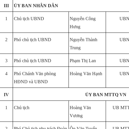
III
ỦY BAN NHÂN DÂN
1
Chủ tịch UBND
Nguyễn Công
UBN
Hưng
2
Phó chủ tịch UBND
Nguyễn Thành
UBN
Trung
3
Phó chủ tịch UBND
Phạm Thị Lan
UBN
4
Phó Chánh Văn phòng
Hoàng Văn Hạnh
UBN
HĐND và UBND
IV
ỦY BAN MTTQ VN
1
Chủ tịch
Hoàng Văn
UB MTT
Vương
2
Phó Chủ tịch phụ trách Đoàn
Ôn Văn Tuyển
UB MTT