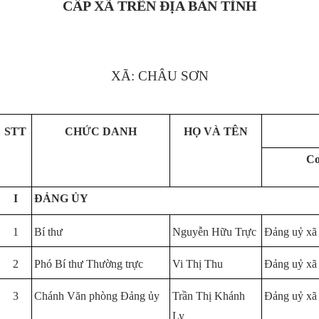
CẤP XÃ TRÊN ĐỊA BÀN TỈNH
XÃ: CHÂU SƠN
STT
CHỨC DANH
HỌ VÀ TÊN
Cơ
I
ĐẢNG ỦY
1
Bí thư
Nguyễn Hữu Trực
Đảng uỷ xã
2
Phó Bí thư Thường trực
Vi Thị Thu
Đảng uỷ xã
3
Chánh Văn phòng Đảng ủy
Trần Thị Khánh
Đảng uỷ xã
Ly