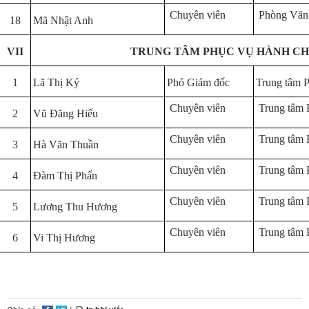
Chuyên viên
Phòng Văn
18
Mã Nhật Anh
VII
TRUNG TÂM PHỤC VỤ HÀNH CH
1
Lã Thị Ký
Phó Giám đốc
Trung tâm
Chuyên viên
Trung tâ
2
Vũ Đăng Hiếu
Chuyên viên
Trung tâ
3
Hà Văn Thuần
Chuyên viên
Trung tâ
4
Đàm Thị Phấn
Chuyên viên
Trung tâ
5
Lương Thu Hương
Chuyên viên
Trung tâ
6
Vi Thị Hương