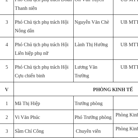
Thanh niên
3
Phó Chủ tịch phụ trách Hội
Nguyễn Văn Chè
UB MTT
Nông dân
4
Phó Chủ tịch phụ trách Hội
Lành Thị Hường
UB MTT
Liên hiệp phụ nữ
5
Phó Chủ tịch phụ trách Hội
Lương Văn
UB MTT
Cựu chiến binh
Trường
V
PHÒNG KINH TẾ
1
Mã Thị Hiệp
Trưởng phòng
Phòng Kinh
2
Vi Văn Phúc
Phó Trưởng phòng
Phòng Kinh
3
Sầm Chí Công
Chuyên viên