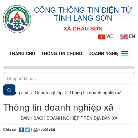
CỔNG THÔNG TIN ĐIỆN TỬ
TỈNH LẠNG SƠN
XÃ CHÂU SƠN
VIE
EN
TRANG CHỦ
THÔNG TIN CHUNG
DOANH NGHIỆP
TIN 
Toggle
naviga
Trang chủ
Doanh nghiệp
Thông tin doanh nghiệp xã
Thông tin doanh nghiệp xã
DANH SÁCH DOANH NGHIỆP TRÊN ĐỊA BÀN XÃ
Chia sẻ:
|
In bài viết