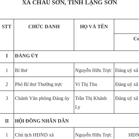
XÃ CHÂU SƠN, TỈNH LẠNG SƠN
STT
CHỨC DANH
HỌ VÀ TÊN
Cơ
I
ĐẢNG ỦY
1
Bí thư
Nguyễn Hữu Trực
Đảng uỷ xã
2
Phó Bí thư Thường trực
Vi Thị Thu
Đảng uỷ xã
3
Chánh Văn phòng Đảng ủy
Trần Thị Khánh
Đảng uỷ xã
Ly
II
HỘI ĐỒNG NHÂN DÂN
1
Chủ tịch HĐND xã
Nguyễn Hữu Trực
HĐND