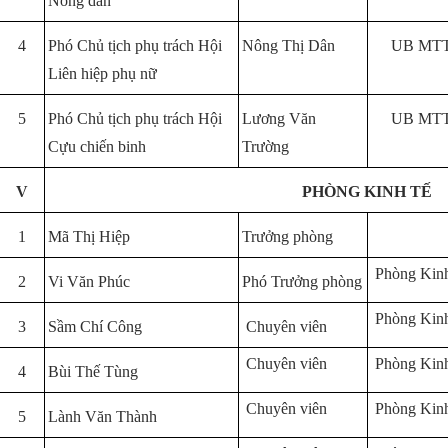
Nông dân
4
Phó Chủ tịch phụ trách Hội
Nông Thị Dân
UB MTT
Liên hiệp phụ nữ
5
Phó Chủ tịch phụ trách Hội
Lương Văn
UB MTT
Cựu chiến binh
Trường
V
PHÒNG KINH TẾ
1
Mã Thị Hiệp
Trưởng phòng
Phòng Kinh
2
Vi Văn Phúc
Phó Trưởng phòng
Phòng Kinh
3
Sầm Chí Công
Chuyên viên
Chuyên viên
Phòng Kinh
4
Bùi Thế Tùng
Chuyên viên
Phòng Kinh
5
Lành Văn Thành