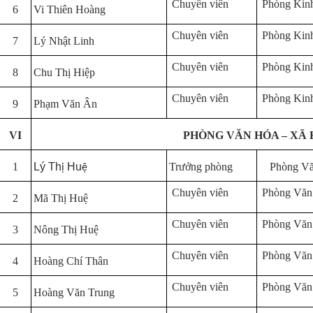
Chuyên viên
Phòng Kinh
6
Vi Thiên Hoàng
Chuyên viên
Phòng Kinh
7
Lý Nhật Linh
Chuyên viên
Phòng Kinh
8
Chu Thị Hiệp
Chuyên viên
Phòng Kinh
9
Phạm Văn Ân
VI
PHÒNG VĂN HÓA – XÃ 
1
Lý Th
Hu
Trưởng phòng
Phòng Vă
ị
ệ
Chuyên viên
Phòng Văn
2
Mã Thị Huệ
Chuyên viên
Phòng Văn
3
Nông Thị Huệ
Chuyên viên
Phòng Văn
4
Hoàng Chí Thân
Chuyên viên
Phòng Văn
5
Hoàng Văn Trung