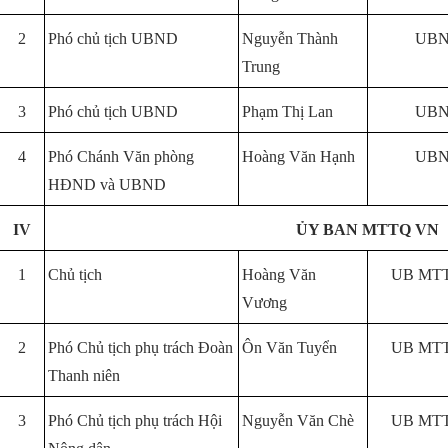
2
Phó chủ tịch UBND
Nguyễn Thành
UBN
Trung
3
Phó chủ tịch UBND
Phạm Thị Lan
UBN
4
Phó Chánh Văn phòng
Hoàng Văn Hạnh
UBN
HĐND và UBND
IV
ỦY BAN MTTQ VN
1
Chủ tịch
Hoàng Văn
UB MTT
Vương
2
Phó Chủ tịch phụ trách Đoàn
Ôn Văn Tuyển
UB MTT
Thanh niên
3
Phó Chủ tịch phụ trách Hội
Nguyễn Văn Chè
UB MTT