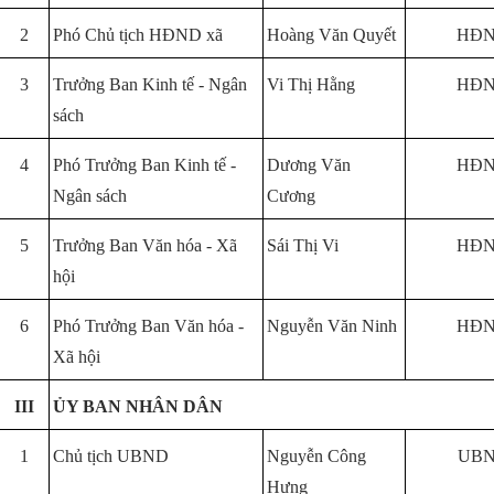
2
Phó Chủ tịch HĐND xã
Hoàng Văn Quyết
HĐND
3
Trưởng Ban Kinh tế - Ngân
Vi Thị Hằng
HĐND
sách
4
Phó Trưởng Ban Kinh tế -
Dương Văn
HĐND
Ngân sách
Cương
5
Trưởng Ban Văn hóa - Xã
Sái Thị Vi
HĐND
hội
6
Phó Trưởng Ban Văn hóa -
Nguyễn Văn Ninh
HĐND
Xã hội
III
ỦY BAN NHÂN DÂN
1
Chủ tịch UBND
Nguyễn Công
UBN
Hưng