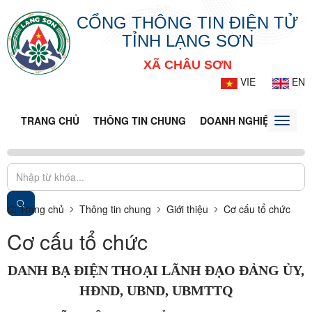
CỔNG THÔNG TIN ĐIỆN TỬ
TỈNH LẠNG SƠN
XÃ CHÂU SƠN
VIE
EN
TRANG CHỦ
THÔNG TIN CHUNG
DOANH NGHIỆP
TIN 
Toggle
naviga
Trang chủ
Thông tin chung
Giới thiệu
Cơ cấu tổ chức
Cơ cấu tổ chức
DANH BẠ ĐIỆN THOẠI LÃNH ĐẠO ĐẢNG ỦY,
HĐND, UBND, UBMTTQ