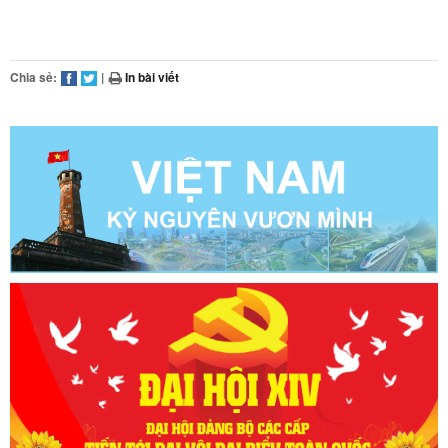
Chia sẻ:
|
In bài viết