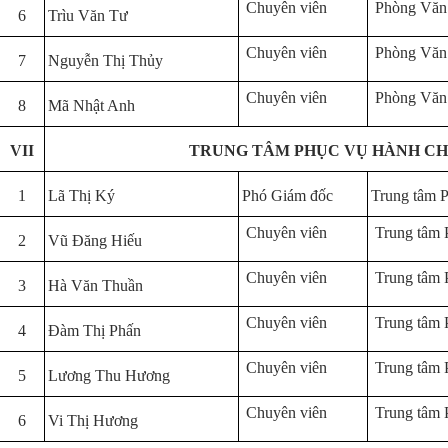
Chuyên viên
Phòng Văn
6
Trìu Văn Tư
Chuyên viên
Phòng Văn
7
Nguyễn Thị Thủy
Chuyên viên
Phòng Văn
8
Mã Nhật Anh
VII
TRUNG TÂM PHỤC VỤ HÀNH CH
1
Lã Thị Ký
Phó Giám đốc
Trung tâm
Chuyên viên
Trung tâ
2
Vũ Đăng Hiếu
Chuyên viên
Trung tâ
3
Hà Văn Thuần
Chuyên viên
Trung tâ
4
Đàm Thị Phấn
Chuyên viên
Trung tâ
5
Lương Thu Hương
Chuyên viên
Trung tâ
6
Vi Thị Hương