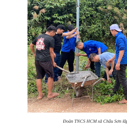
Đoàn TNCS HCM xã Châu Sơn lắp đ