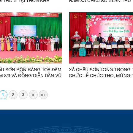
 THÔN” TẠI THÔN KHE
NAM XÃ CHÂU SƠN LẦN THỨ 
 VÀ KHE PẶN NGỌN
NHIỆM KỲ 2026 – 2029
ÂU SƠN RỘN RÀNG TỌA ĐÀM
XÃ CHÂU SƠN LONG TRỌNG 
M 8/3 VÀ ĐỒNG DIỄN DÂN VŨ
CHỨC LỄ CHÚC THỌ, MỪNG 
MỪNG BẦU CỬ ĐẠI BIỂU
NGƯỜI CAO TUỔI XUÂN BÍNH
HỘI VÀ HĐND CÁC CẤP
2026
1
2
3
»
»»