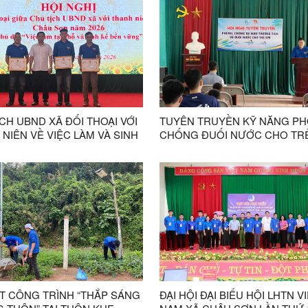
CH UBND XÃ ĐỐI THOẠI VỚI
TUYÊN TRUYỀN KỸ NĂNG PH
NIÊN VỀ VIỆC LÀM VÀ SINH
CHỐNG ĐUỐI NƯỚC CHO TR
N VỮNG
ẶT CÔNG TRÌNH “THẮP SÁNG
ĐẠI HỘI ĐẠI BIỂU HỘI LHTN V