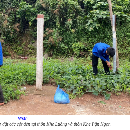
Nhãn
ặt các cột đèn tại thôn Khe Luồng và thôn Khe Pặn Ngọn