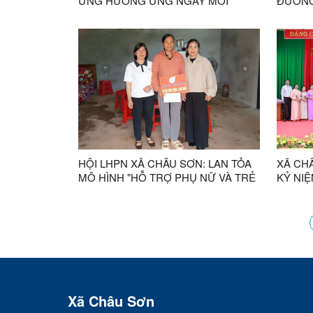
ỨNG HƯỞNG ỨNG NGÀY MÔI
ĐƯỜNG
TRƯỜNG THẾ GIỚI VÀ TUẦN LỄ
LUỒNG
BIỂN VÀ HẢI ĐẢO NĂM 2026
HỘI LHPN XÃ CHÂU SƠN: LAN TỎA
XÃ CH
MÔ HÌNH "HỖ TRỢ PHỤ NỮ VÀ TRẺ
KỶ NIỆ
EM GẶP KHÓ KHĂN"
CHÀO 
QUỐC 
Xã Châu Sơn