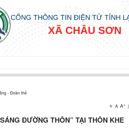
CỔNG THÔNG TIN ĐIỆN TỬ TỈNH 
XÃ CHÂU SƠN
ảng - Đoàn thể
+
A
A
|
-
A
 SÁNG ĐƯỜNG THÔN” TẠI THÔN KHE