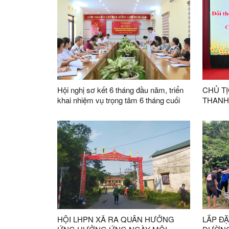
Hội nghị sơ kết 6 tháng đầu năm, triển
CHỦ TỊ
khai nhiệm vụ trọng tâm 6 tháng cuối
THANH 
năm 2026 của Ban Chỉ đạo thực hiện
KẾ BỀ
dân chủ ở cơ sở
HỘI LHPN XÃ RA QUÂN HƯỞNG
LẮP Đ