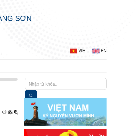
LẠNG SƠN
VIE
EN