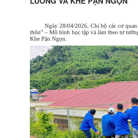
LUỒNG VÀ KHE PẶN NGỌN
Ngày 28/04/2026, Chi bộ các cơ quan
thôn” – Mô hình học tập và làm theo tư tưở
Khe Pặn Ngọn.