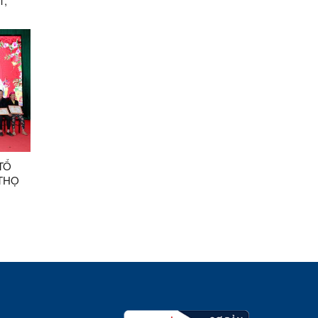
1,
TỔ
THỌ
 NGỌ