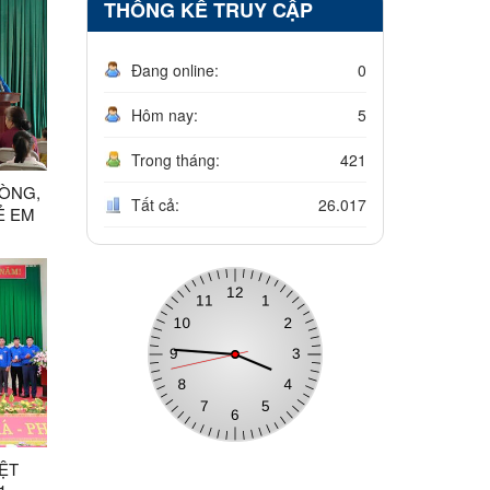
THỐNG KÊ TRUY CẬP
Đang online:
0
Hôm nay:
5
Trong tháng:
421
ÒNG,
Tất cả:
26.017
Ẻ EM
IỆT