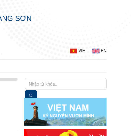
LẠNG SƠN
VIE
EN