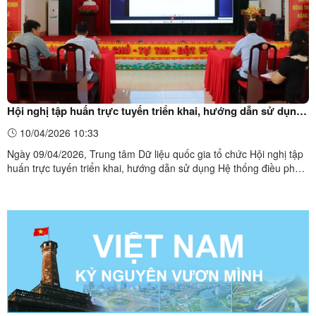
Hội nghị tập huấn trực tuyến triển khai, hướng dẫn sử dụng
Hệ thống điều phối giải quyết thủ tục hành chính, Cơ sở dữ
10/04/2026 10:33
liệu quốc gia về thủ tục hành chính và Hệ thống hỗ trợ, xử lý
Ngày 09/04/2026, Trung tâm Dữ liệu quốc gia tổ chức Hội nghị tập
phản ánh kiến nghị năm 2026
huấn trực tuyến triển khai, hướng dẫn sử dụng Hệ thống điều phối
giải quyết thủ tục hành chính, Cơ sở dữ liệu quốc gia về thủ tục
hành chính và Hệ thống hỗ trợ, xử lý phản ánh, kiến nghị năm
2026. Dự hội nghị tại điểm cầu xã Châu Sơn ...