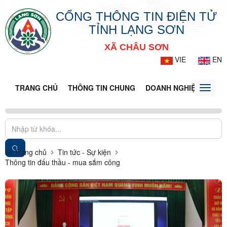
CỔNG THÔNG TIN ĐIỆN TỬ
TỈNH LẠNG SƠN
XÃ CHÂU SƠN
VIE
EN
TRANG CHỦ
THÔNG TIN CHUNG
DOANH NGHIỆP
TIN 
Toggle
naviga
Trang chủ
Tin tức - Sự kiện
Thông tin đấu thầu - mua sắm công