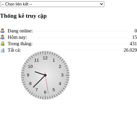
Thống kê truy cập
Đang online:
0
Hôm nay:
15
Trong tháng:
431
Tất cả:
26.029
Xã Châu Sơn
Trưởng Ban biên tập:
Phạm Thị Lan
Địa chỉ:
Thôn Thống Nhất, xã Châu Sơn, tỉnh Lạng Sơn