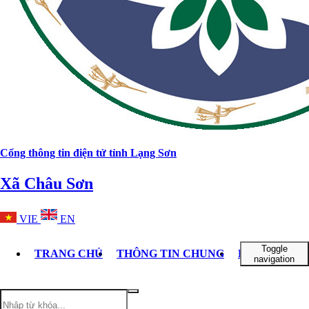
Cổng thông tin điện tử tỉnh Lạng Sơn
Xã Châu Sơn
VIE
EN
Toggle
TRANG CHỦ
THÔNG TIN CHUNG
DOANH NGH
navigation