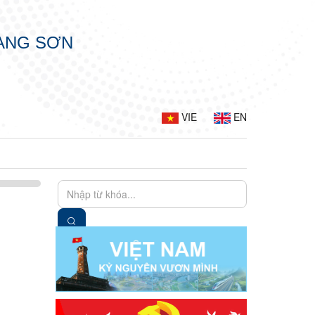
LẠNG SƠN
VIE
EN