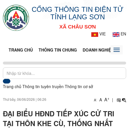
CỔNG THÔNG TIN ĐIỆN TỬ
TỈNH LẠNG SƠN
XÃ CHÂU SƠN
VIE
EN
TRANG CHỦ
THÔNG TIN CHUNG
DOANH NGHIỆP
TIN 
Toggle
naviga
Trang chủ
Thông tin tuyên truyền
Thông tin cơ sở
+
A
Thứ bảy, 06/06/2026
|
06:26
A
|
-
A
ĐẠI BIỂU HĐND TIẾP XÚC CỬ TRI
TẠI THÔN KHE CÙ, THỐNG NHẤT