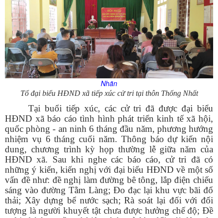
Nhãn
Tổ đại biểu HĐND xã tiếp xúc cử tri tại thôn Thống Nhất
Tại buổi tiếp xúc, các cử tri đã được đại biểu
HĐND xã báo cáo tình hình phát triển kinh tế xã hội,
quốc phòng - an ninh 6 tháng đầu năm, phương hướng
nhiệm vụ 6 tháng cuối năm. Thông báo dự kiến nội
dung, chương trình kỳ họp thường lễ giữa năm của
HĐND xã. Sau khi nghe các báo cáo, cử tri đã có
những ý kiến, kiến nghị với đại biểu HĐND về một số
vấn đề như: đề nghị làm đường bê tông, lắp điện chiếu
sáng vào đường Tằm Làng; Đo đạc lại khu vực bãi đổ
thải; Xây dựng bể nước sạch; Rà soát lại đối với đối
tượng là người khuyết tật chưa được hưởng chế độ; Đề