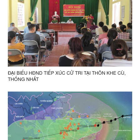
ĐẠI BIỂU HĐND TIẾP XÚC CỬ TRI TẠI THÔN KHE CÙ,
THỐNG NHẤT