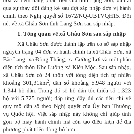
hóa và tiềm năng phát triển của tỉnh Lạng Sơn, đã trải
qua sự thay đổi đáng kể sau đợt sáp nhập đơn vị hành
chính theo Nghị quyết số 1672/NQ-UBTVQH15. Đôi
nét về xã Châu Sơn tỉnh Lạng Sơn sau sáp nhập:
1. Tổng quan về xã Châu Sơn sau sáp nhập
Xã Châu Sơn được thành lập trên cơ sở sáp nhập
nguyên trạng 04 đơn vị hành chính là xã Châu Sơn, xã
Bắc Lãng, xã Đồng Thắng, xã Cường Lợi và một phần
diện tích thôn Khe Luồng xã Kiên Mộc. Sau sáp nhập,
xã Châu Sơn có 24 thôn với tổng diện tích tự nhiên
2
khoảng 301,31km
, dân số khoảng 5.948 người với
1.344 hộ dân. Trong đó số hộ dân tộc thiểu số 1.323
hộ với 5.725 người; đáp ứng đầy đủ các tiêu chí về
quy mô dân số theo Nghị quyết của Ủy ban Thường
vụ Quốc hội. Việc sáp nhập này không chỉ giúp tinh
gọn bộ máy hành chính mà còn tạo điều kiện để địa
phương phát triển đồng bộ hơn.