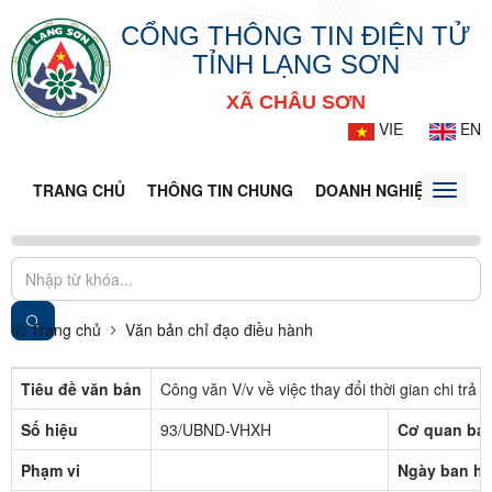
CỔNG THÔNG TIN ĐIỆN TỬ
TỈNH LẠNG SƠN
XÃ CHÂU SƠN
VIE
EN
TRANG CHỦ
THÔNG TIN CHUNG
DOANH NGHIỆP
TIN 
Toggle
naviga
Trang chủ
Văn bản chỉ đạo điều hành
Tiêu đề văn bản
Công văn V/v về việc thay đổi thời gian chi trả 
Số hiệu
93/UBND-VHXH
Cơ quan ba
Phạm vi
Ngày ban h