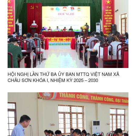
HỘI NGHỊ LẦN THỨ BA ỦY BAN MTTQ VIỆT NAM XÃ
CHÂU SƠN KHÓA I, NHIỆM KỲ 2025 – 2030