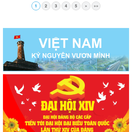
1
2
3
4
5
»
»»