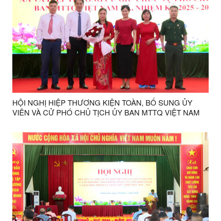
HỘI NGHỊ HIỆP THƯƠNG KIỆN TOÀN, BỔ SUNG ỦY
VIÊN VÀ CỬ PHÓ CHỦ TỊCH ỦY BAN MTTQ VIỆT NAM
XÃ, NHIỆM KỲ 2025 – 2030