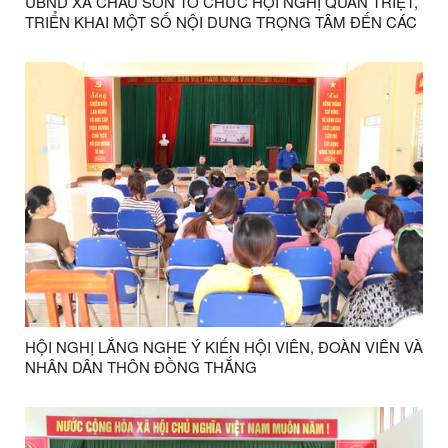
UBND XÃ CHÂU SƠN TỔ CHỨC HỘI NGHỊ QUÁN TRIỆT,
TRIỂN KHAI MỘT SỐ NỘI DUNG TRỌNG TÂM ĐẾN CÁC
THÔN
HỘI NGHỊ LẮNG NGHE Ý KIẾN HỘI VIÊN, ĐOÀN VIÊN VÀ
NHÂN DÂN THÔN ĐỒNG THẮNG