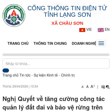
CỔNG THÔNG TIN ĐIỆN TỬ
TỈNH LẠNG SƠN
XÃ CHÂU SƠN
VIE
EN
TRANG CHỦ
THÔNG TIN CHUNG
DOANH NGHIỆP
TIN 
Toggle
naviga
Trang chủ
Tin tức - Sự kiện
Kinh tế - Chính trị
+
A
Thứ tư, 29/04/2026
|
13:34
A
|
-
A
Nghị Quyết về tăng cường công tác
quản lý đất đai và bảo vệ rừng trên