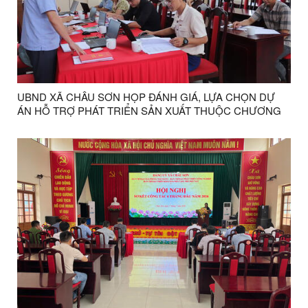
UBND XÃ CHÂU SƠN HỌP ĐÁNH GIÁ, LỰA CHỌN DỰ
ÁN HỖ TRỢ PHÁT TRIỂN SẢN XUẤT THUỘC CHƯƠNG
TRÌNH MỤC TIÊU QUỐC GIA XÂY DỰNG NÔNG THÔN
MỚI