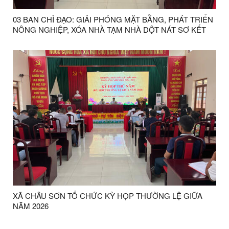
03 BAN CHỈ ĐẠO: GIẢI PHÓNG MẶT BẰNG, PHÁT TRIỂN
NÔNG NGHIỆP, XÓA NHÀ TẠM NHÀ DỘT NÁT SƠ KẾT
CÔNG TÁC 06 THÁNG ĐẦU NĂM
XÃ CHÂU SƠN TỔ CHỨC KỲ HỌP THƯỜNG LỆ GIỮA
NĂM 2026