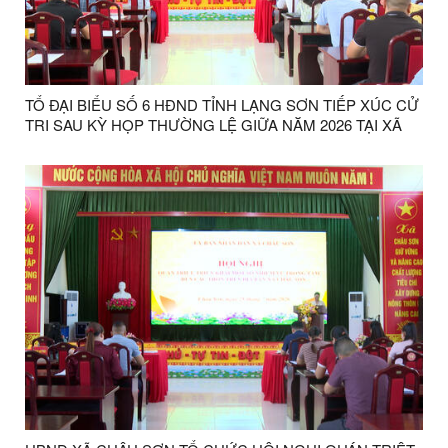
TỔ ĐẠI BIỂU SỐ 6 HĐND TỈNH LẠNG SƠN TIẾP XÚC CỬ
TRI SAU KỲ HỌP THƯỜNG LỆ GIỮA NĂM 2026 TẠI XÃ
CHÂU SƠN