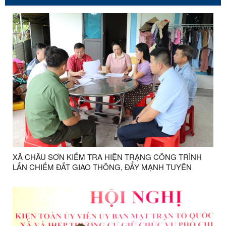
XÃ CHÂU SƠN KIỂM TRA HIỆN TRẠNG CÔNG TRÌNH
LẤN CHIẾM ĐẤT GIAO THÔNG, ĐẨY MẠNH TUYÊN
TRUYỀN PHÁP LUẬT TRÊN TUYẾN QUỐC LỘ 4B