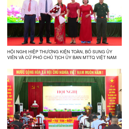
HỘI NGHỊ HIỆP THƯƠNG KIỆN TOÀN, BỔ SUNG ỦY
VIÊN VÀ CỬ PHÓ CHỦ TỊCH ỦY BAN MTTQ VIỆT NAM
XÃ, NHIỆM KỲ 2025 – 2030