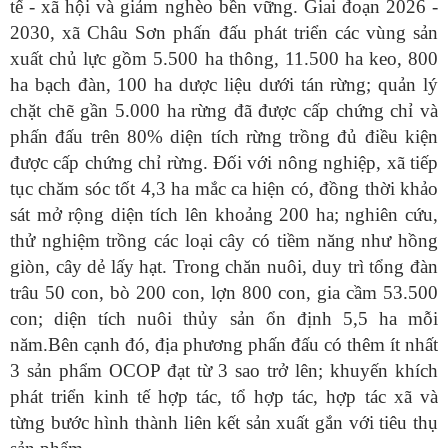
tế - xã hội và giảm nghèo bền vững. Giai đoạn 2026 -
2030, xã Châu Sơn phấn đấu phát triển các vùng sản
xuất chủ lực gồm 5.500 ha thông, 11.500 ha keo, 800
ha bạch đàn, 100 ha dược liệu dưới tán rừng; quản lý
chặt chẽ gần 5.000 ha rừng đã được cấp chứng chỉ và
phấn đấu trên 80% diện tích rừng trồng đủ điều kiện
được cấp chứng chỉ rừng. Đối với nông nghiệp, xã tiếp
tục chăm sóc tốt 4,3 ha mắc ca hiện có, đồng thời khảo
sát mở rộng diện tích lên khoảng 200 ha; nghiên cứu,
thử nghiệm trồng các loại cây có tiềm năng như hồng
giòn, cây dẻ lấy hạt. Trong chăn nuôi, duy trì tổng đàn
trâu 50 con, bò 200 con, lợn 800 con, gia cầm 53.500
con; diện tích nuôi thủy sản ổn định 5,5 ha mỗi
năm.Bên cạnh đó, địa phương phấn đấu có thêm ít nhất
3 sản phẩm OCOP đạt từ 3 sao trở lên; khuyến khích
phát triển kinh tế hợp tác, tổ hợp tác, hợp tác xã và
từng bước hình thành liên kết sản xuất gắn với tiêu thụ