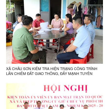
XÃ CHÂU SƠN KIỂM TRA HIỆN TRẠNG CÔNG TRÌNH
LẤN CHIẾM ĐẤT GIAO THÔNG, ĐẨY MẠNH TUYÊN
TRUYỀN PHÁP LUẬT TRÊN TUYẾN QUỐC LỘ 4B