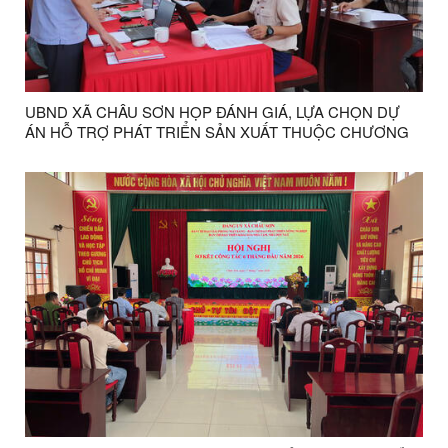
UBND XÃ CHÂU SƠN HỌP ĐÁNH GIÁ, LỰA CHỌN DỰ
ÁN HỖ TRỢ PHÁT TRIỂN SẢN XUẤT THUỘC CHƯƠNG
TRÌNH MỤC TIÊU QUỐC GIA XÂY DỰNG NÔNG THÔN
MỚI