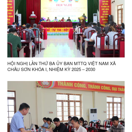
HỘI NGHỊ LẦN THỨ BA ỦY BAN MTTQ VIỆT NAM XÃ
CHÂU SƠN KHÓA I, NHIỆM KỲ 2025 – 2030