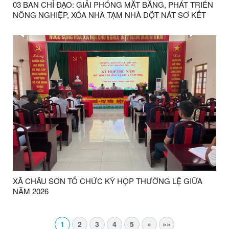
03 BAN CHỈ ĐẠO: GIẢI PHÓNG MẶT BẰNG, PHÁT TRIỂN
NÔNG NGHIỆP, XÓA NHÀ TẠM NHÀ DỘT NÁT SƠ KẾT
CÔNG TÁC 06 THÁNG ĐẦU NĂM
XÃ CHÂU SƠN TỔ CHỨC KỲ HỌP THƯỜNG LỆ GIỮA
NĂM 2026
1
2
3
4
5
»
»»