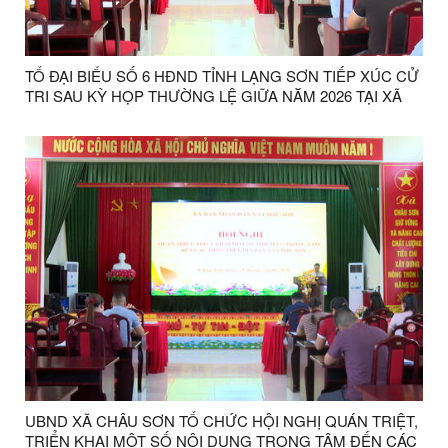
TỔ ĐẠI BIỂU SỐ 6 HĐND TỈNH LẠNG SƠN TIẾP XÚC CỬ
TRI SAU KỲ HỌP THƯỜNG LỆ GIỮA NĂM 2026 TẠI XÃ
CHÂU SƠN
UBND XÃ CHÂU SƠN TỔ CHỨC HỘI NGHỊ QUÁN TRIỆT,
TRIỂN KHAI MỘT SỐ NỘI DUNG TRỌNG TÂM ĐẾN CÁC