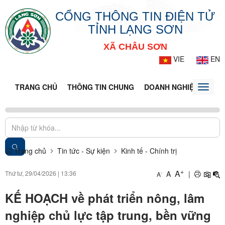
CỔNG THÔNG TIN ĐIỆN TỬ
TỈNH LẠNG SƠN
XÃ CHÂU SƠN
VIE
EN
TRANG CHỦ
THÔNG TIN CHUNG
DOANH NGHIỆP
TIN 
Toggle
naviga
Trang chủ
Tin tức - Sự kiện
Kinh tế - Chính trị
+
A
Thứ tư, 29/04/2026
|
13:36
A
|
-
A
KẾ HOẠCH về phát triển nông, lâm
nghiệp chủ lực tập trung, bền vững