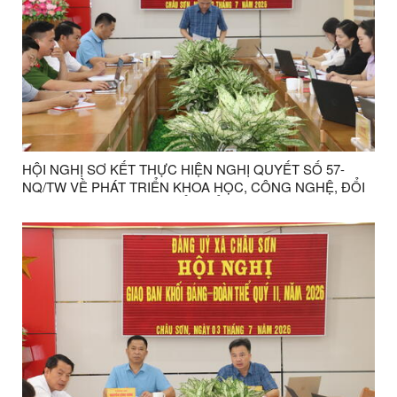
HỘI NGHỊ SƠ KẾT THỰC HIỆN NGHỊ QUYẾT SỐ 57-
NQ/TW VỀ PHÁT TRIỂN KHOA HỌC, CÔNG NGHỆ, ĐỔI
MỚI SÁNG TẠO VÀ CHUYỂN ĐỔI SỐ