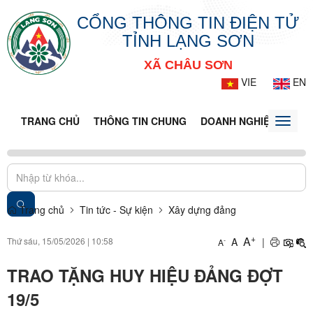
CỔNG THÔNG TIN ĐIỆN TỬ
TỈNH LẠNG SƠN
XÃ CHÂU SƠN
VIE
EN
TRANG CHỦ
THÔNG TIN CHUNG
DOANH NGHIỆP
TIN 
Toggle
naviga
Trang chủ
Tin tức - Sự kiện
Xây dựng đảng
+
A
Thứ sáu, 15/05/2026
|
10:58
A
|
-
A
TRAO TẶNG HUY HIỆU ĐẢNG ĐỢT
19/5