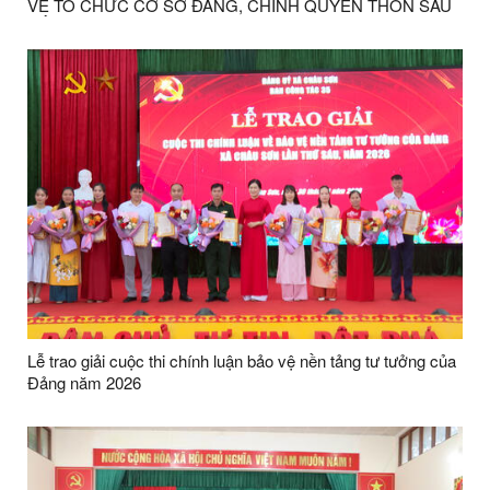
VỀ TỔ CHỨC CƠ SỞ ĐẢNG, CHÍNH QUYỀN THÔN SAU
SẮP XẾP VÀ TRI ÂN CÁC ĐỒNG CHÍ THÔI THAM GIA
CÔNG TÁC
Lễ trao giải cuộc thi chính luận bảo vệ nền tảng tư tưởng của
Đảng năm 2026