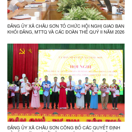
ĐẢNG ỦY XÃ CHÂU SƠN TỔ CHỨC HỘI NGHỊ GIAO BAN
KHỐI ĐẢNG, MTTQ VÀ CÁC ĐOÀN THỂ QUÝ II NĂM 2026
ĐẢNG ỦY XÃ CHÂU SƠN CÔNG BỐ CÁC QUYẾT ĐỊNH