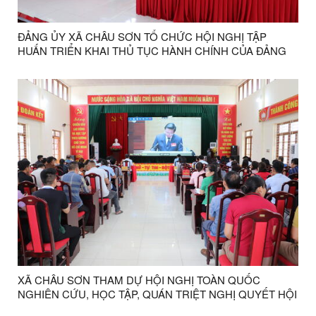
ĐẢNG ỦY XÃ CHÂU SƠN TỔ CHỨC HỘI NGHỊ TẬP
HUẤN TRIỂN KHAI THỦ TỤC HÀNH CHÍNH CỦA ĐẢNG
TRÊN MÔI TRƯỜNG ĐIỆN TỬ GIAI ĐOẠN 2
XÃ CHÂU SƠN THAM DỰ HỘI NGHỊ TOÀN QUỐC
NGHIÊN CỨU, HỌC TẬP, QUÁN TRIỆT NGHỊ QUYẾT HỘI
NGHỊ TRUNG ƯƠNG 3 KHÓA XIV