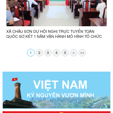
XÃ CHÂU SƠN DỰ HỘI NGHỊ TRỰC TUYẾN TOÀN
QUỐC SƠ KẾT 1 NĂM VẬN HÀNH MÔ HÌNH TỔ CHỨC
TỔNG THỂ CỦA HỆ THỐNG CHÍNH TRỊ, MÔ HÌNH
CHÍNH QUYỀN 3 CẤP
1
2
3
4
5
»
»»